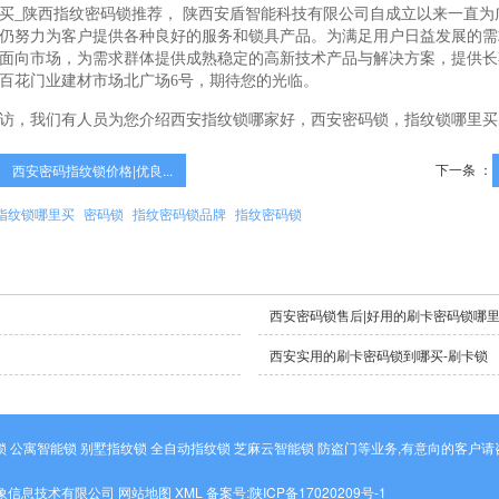
买_陕西指纹密码锁推荐， 陕西安盾智能科技有限公司自成立以来一直
仍努力为客户提供各种良好的服务和锁具产品。为满足用户日益发展的需
面向市场，为需求群体提供成熟稳定的高新技术产品与解决方案，提供长
百花门业建材市场北广场6号，期待您的光临。
访，我们有人员为您介绍西安指纹锁哪家好，西安密码锁，指纹锁哪里买
下一条 ：
西安密码指纹锁价格|优良...
指纹锁哪里买
密码锁
指纹密码锁品牌
指纹密码锁
西安密码锁售后|好用的刷卡密码锁哪
西安实用的刷卡密码锁到哪买-刷卡锁
锁 公寓智能锁 别墅指纹锁 全自动指纹锁 芝麻云智能锁 防盗门等业务,有意向的客户
象信息技术有限公司
网站地图
XML
备案号:
陕ICP备17020209号-1