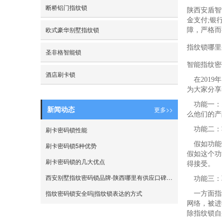
断桥铝门指纹锁
陕西安盾智
金支付;银
欧式豪华别墅指纹锁
障，严格而
指纹锁哪里
圣非格智能锁
智能指纹密
酒店刷卡锁
在2019
为大家分享
功能一：
更多>>
新闻动态
么他们的产
刷卡密码锁性能
功能二：
假如功能带
刷卡密码锁5种优势
假如这个功
刷卡密码锁的几大优点
得接受。
西安别墅指纹密码锁品牌-陕西哪里有供应口碑好的别墅指纹锁
功能三：
指纹密码锁安全吗|指纹锁表达的方式
一方面指纹
网络，被进
除指纹锁自