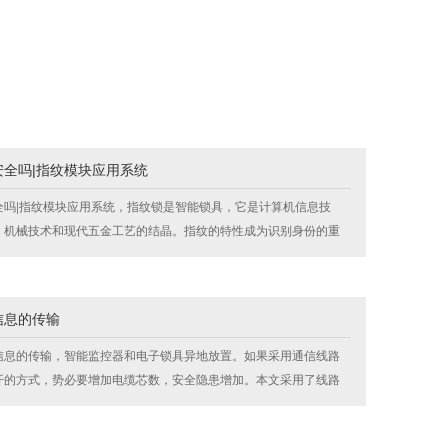
安全吗|指纹模块应用系统
全吗|指纹模块应用系统，指纹锁是智能锁具，它是计算机信息技
、机械技术和现代五金工艺的结晶。指纹的特性成为识别身份的重
泛应用于公安刑侦及司法领域。
信息的传输
息的传输，智能监控器和电子锁具异地放置。如果采用通信线路
开的方式，势必要增加电缆芯数，安全隐患增加。本文采用了线路
用一根二芯电缆，实现了供电和信息的传输。