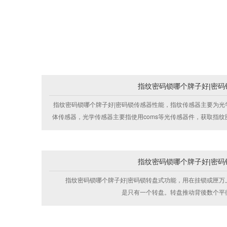
赢”为公司经营理念，来激励每一位员工锐意进取，追
指纹密码锁哪个牌子好|密码
指纹密码锁哪个牌子好|密码锁传感器性能，指纹传感器主要为光
体传感器，光学传感器主要指使用coms等光传感器件，获取指纹
般都做成整体模块的形式，此类传感器价格较低，但体积较大，
锁，指
指纹密码锁哪个牌子好|密码
指纹密码锁哪个牌子好|密码锁转盘式功能，用在挂锁或匣万
是只有一个转盘。转盘推动背後数个平