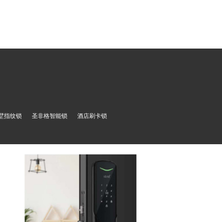
墅指纹锁
圣非格智能锁
酒店刷卡锁
07全自动指纹锁