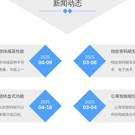
新闻动态
求，从而更高质量的服务于社会，并与社会共同发展。
查看详情
锁传感器性能
指纹密码锁
2025
2025
学传感器和半导
04-09
03-08
指纹密码锁安
图像，市面上一
术、电子技术
一般使用于指纹
要证据而被广
纹门禁等产品。
锁转盘式功能
公寓智能锁
2025
2025
上的密码锁可以
04-16
03-04
公寓智能锁信
衡碟片或凸轮。
和供电线路分
复用技术，仅