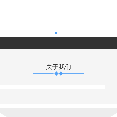
关于我们
码锁、刷卡锁、物联云公寓智能锁等各种智能锁具、智能家居
的经营理念，汇聚了一批人才队伍。将好的技术、好的产品、
业技术和服务的前列。公司主要代理行业品牌产品，圣非格智
务周到”。公司拥有一支经验丰富、安装维护技术团队，确保每
项售前技术支持和售后服务工作。我们将以“诚信、服务、共