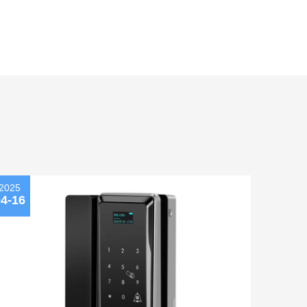
2025
4-16