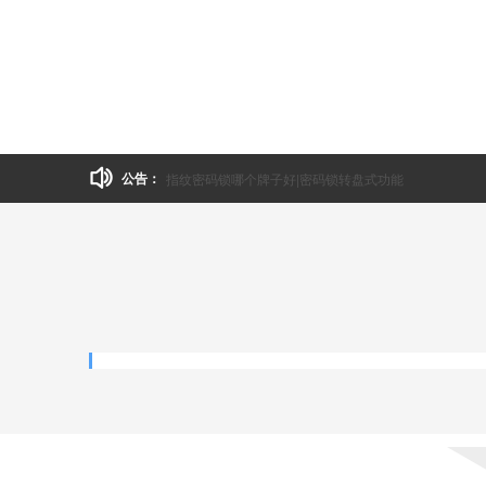
公寓智能锁信息的传输
公告：
陕西安盾智能科技有限公司是一家从事指纹锁、刷卡密
和防盗门的销售安装以及维护。公司始终坚持以人为本
科学的管理体系进行优化整合，公司发展逐步站在同行
能锁和芝麻云智能锁。 我们的宗旨是：“客户至上，服
个工程按客户要求顺利完成，竭诚为每个客户做好每一