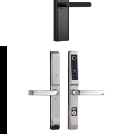
809断桥铝指纹锁
A1