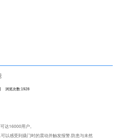
能
司
浏览次数:1928
达16000用户。
.可以感受到撬门时的震动并触发报警.防患与未然