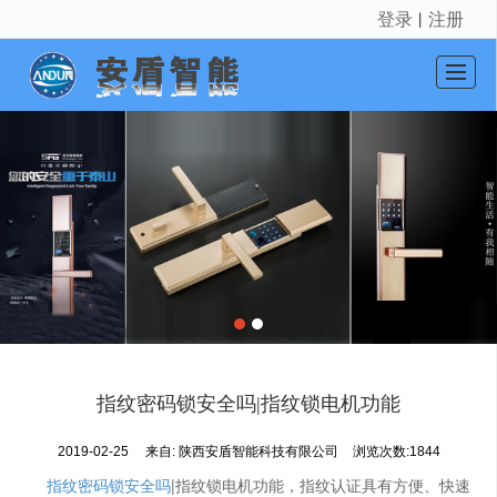
登录
注册
丨
很遗憾，因您的浏览器版本过低导致无法获得最佳浏览体验，推荐下载安装谷歌浏览器！
首页
产品展示
新闻资讯
公司介绍
公司动态
留言反馈
联系我们
指纹密码锁安全吗|指纹锁电机功能
LBS
2019-02-25
来自:
陕西安盾智能科技有限公司
浏览次数:1844
指纹密码锁安全吗
|指纹锁电机功能，指纹认证具有方便、快速