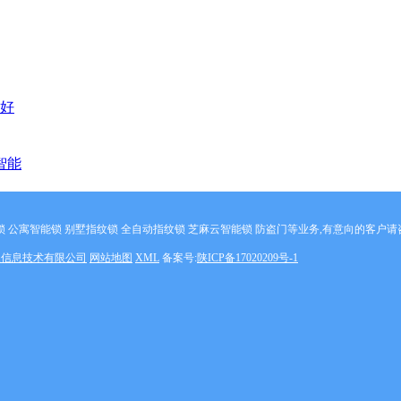
好
智能
公寓智能锁 别墅指纹锁 全自动指纹锁 芝麻云智能锁 防盗门等业务,有意向的客户请咨询我
象信息技术有限公司
网站地图
XML
备案号:
陕ICP备17020209号-1