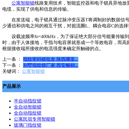
公寓智能锁
线路复用技术，智能监控器和电子锁具异地放
电缆，实现了供电和信息的传输。
在发送端，电子锁具通过脉冲变压器T将调制好的数据信号升
少通信和供电之间的相互干扰，对扼流圈L、耦合电容C的选择
设载波频率fo=400kHz，为了保证绝大部分信号能量传输到接
时，由于人体接地，手指与电容屏就形成一个等效电容，而高
根据接收端所接收的电流强度来确定所触碰的点。
上一条 ：
指纹密码锁批发 陕西哪里...
下一条 ：
别墅指纹锁厂家 西安畅销...
关键词：
公寓智能锁
产品展示
半自动指纹锁
全自动智能锁
全自动指纹锁
公寓民宿专用智能锁
玻璃门指纹锁