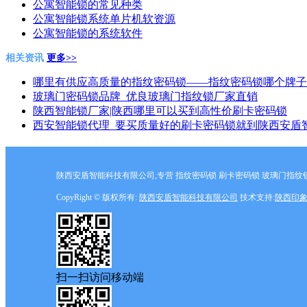
公寓智能锁的常见种类
公寓智能锁系统单片机软资源
公寓智能锁的系统软件
相关资讯
更多>>
哪里有供应高质量的指纹密码锁——指纹密码锁哪个牌子
玻璃门密码锁品牌_优良玻璃门指纹锁厂家直销
陕西智能锁厂家|陕西哪里可以买到高性价刷卡密码锁
西安智能锁代理_要买质量好的刷卡密码锁就到陕西安盾
陕西安盾智能科技有限公司,专营 指纹密码锁 刷卡密码锁 玻璃门指纹锁 
CopyRight © 版权所有:
陕西安盾智能科技有限公司
技术支持:
陕西印
扫一扫访问移动端